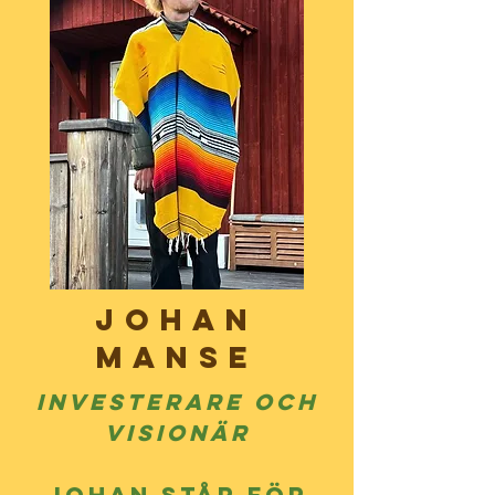
JohaN
Manse
Investerare och
visionär
Johan står för